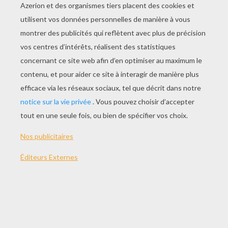
2009 (Etats Unis)
Synopsis
Deux ans d'humains, soit douze années de
renard, ont passé depuis que Mr. Fox a promis à
son épouse qu'il cesserait de dévaliser les
poulaillers de la région pour se consacrer à des
activités honnêtes. Par ambition, ce père de
famille devenu chroniqueur pour le journal local
se laisse à nouveau tenter par le crime et, avec
l'aide du castor qui a notarié sa nouvelle tanière,
dévalise trois éleveurs de volaille industriels,
sans appréhender leur colère.Laquelle prend des
proportions telles que tous les animaux de la
prairie se retrouvent expropriés par les
bulldozers, et forcés de suivre la famille Fox à
travers des tunnels souterrains en quête d'un
lieu sûr. Habituellement rivaux, Ash, le fils
complexé de Mr. Fox, et son cousin Kris, font
équipe pour sortir la ménagerie de ce mauvais
pas.