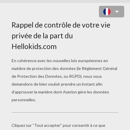
FANTASTIC MR. FOX
Date de sortie
17 Février 2010
Durée
87 min
année