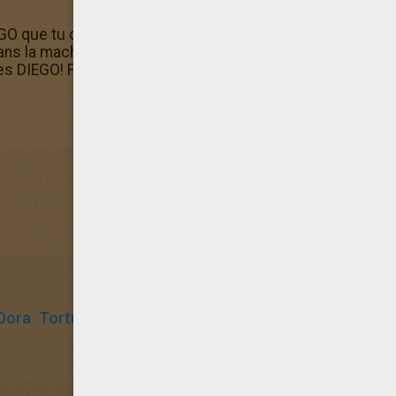
GO que tu cherchais mais tu n'as pas de quoi l'imprimer ?
ns la machine à colorier en ligne d'Hellokids. Hellokids est
ges DIEGO! Fais comme des milliers d'enfants et amuse-toi
Dora
Tortue