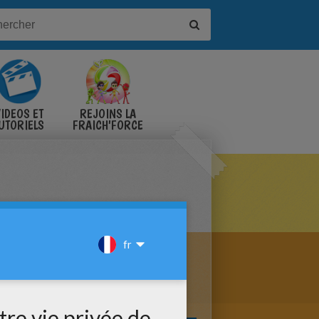
IDÉOS ET
REJOINS LA
UTORIELS
FRAICH'FORCE