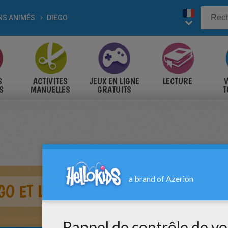
NS ANIMÉS
DIEGO
S
ACTIVITES
JEUX EN LIGNE
LECTURE
V
S
MANUELLES
GRATUITS
T
S
GO ET LA TORTUE