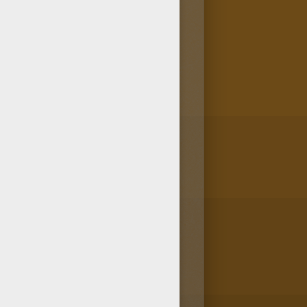
 Pas de souci, ce coloriage
 le meilleur site pour les
 avec ces coloriages gratuits