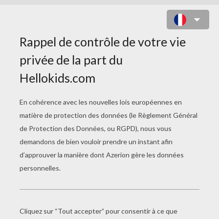
JEU DES DIFFÉRENCES : DEUX
ANGES
10
Trouve les
différences
Jouer