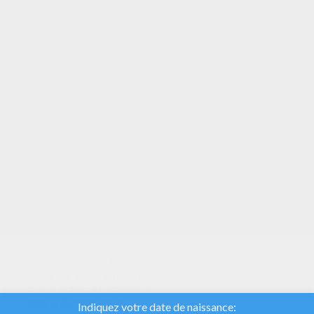
VOTRE NOTE
Nous utilisons des
cookies pour analyser
notre trafic et donner à
nos utilisateurs la