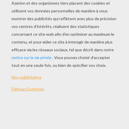
Version imprimable
THÈMES:
Saint Valentin
Amoureux
Ange
NOTER CETTE PAGE