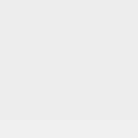
VOTRE NOTE
Nous utilisons des
cookies pour analyser