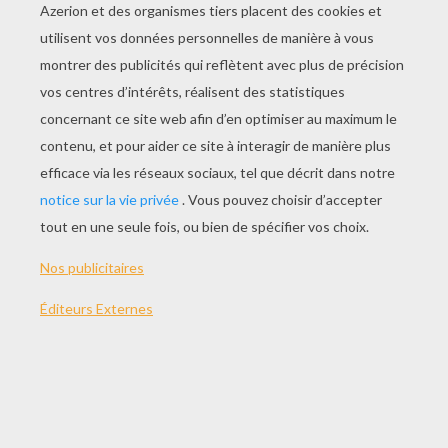
Version imprimable
THÈMES:
Carnaval
Lutin
NOTER CETTE PAGE