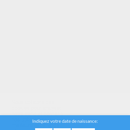
VOTRE NOTE
Nous utilisons des
cookies pour analyser
notre trafic et donner à
nos utilisateurs la
meilleure expérience