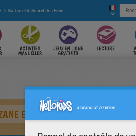
E
Barbie et le Secret des Fées
S
ACTIVITES
JEUX EN LIGNE
LECTURE
V
S
MANUELLES
GRATUITS
T
S
ZANE ET DE LA PRINCESSE GRACIEL