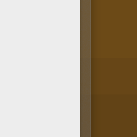
aciella en l'envoyant
ecret des Fées contient
iella. Alors n'hésite pas à