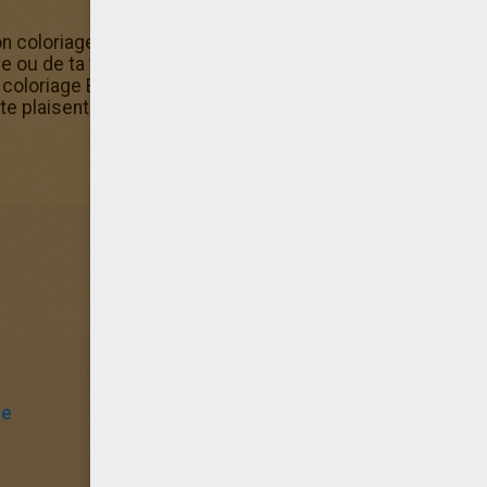
 coloriage Barbie Coloriage de Zane et de la Princesse Gr
ou de ta tablette. La rubrique Coloriages Barbie et le S
oloriage Barbie Coloriage de Zane et de la Princesse Grac
e plaisent le plus.
se