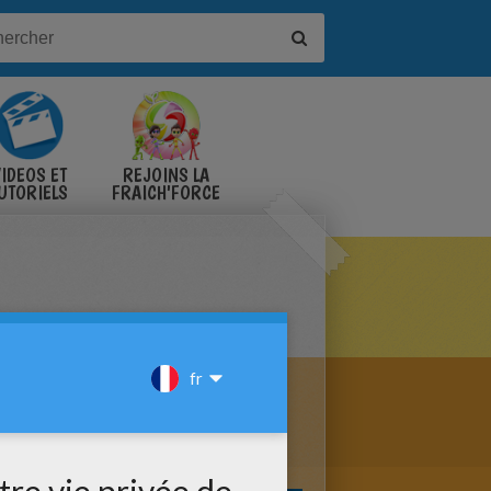
IDÉOS ET
REJOINS LA
UTORIELS
FRAICH'FORCE
LA