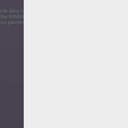
rde dans la rubrique activités manuelles d'Hellokids. T
nthe WINNIE une fois que tu l'auras terminé Une fois ce la
à tes parents ou à tes amis !