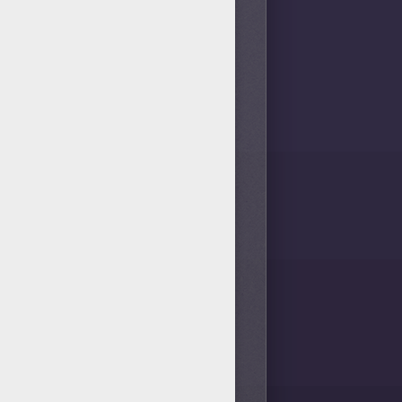
u pourras apprendre comment
byrinthe Labyrinthe WINNIE