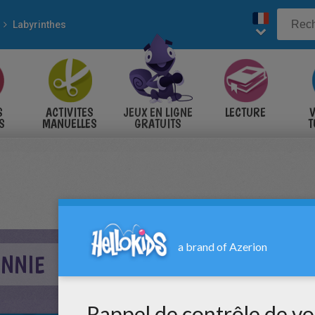
Labyrinthes
S
ACTIVITES
JEUX EN LIGNE
LECTURE
V
S
MANUELLES
GRATUITS
T
S
INNIE