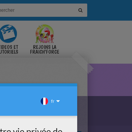
IDÉOS ET
REJOINS LA
UTORIELS
FRAICH'FORCE