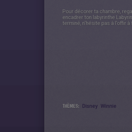
Pour décorer ta chambre, rega
encadrer ton labyrinthe Labyri
terminé, n'hésite pas à l'offir 
THÈMES:
Disney
Winnie