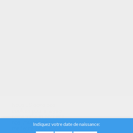
VOTRE NOTE
Nous utilisons des
cookies pour analyser
notre trafic et donner à
nos utilisateurs la
meilleure expérience