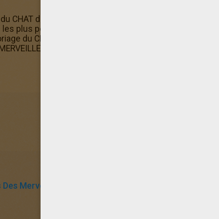
 du CHAT de ALICE AU PAYS DES MERVEILLES a été sélectio
ges les plus populaires de la rubrique Coloriage ALICE AU 
loriage du CHAT de ALICE AU PAYS DES MERVEILLES? Tu en
 MERVEILLES.
 Des Merveilles
Chat