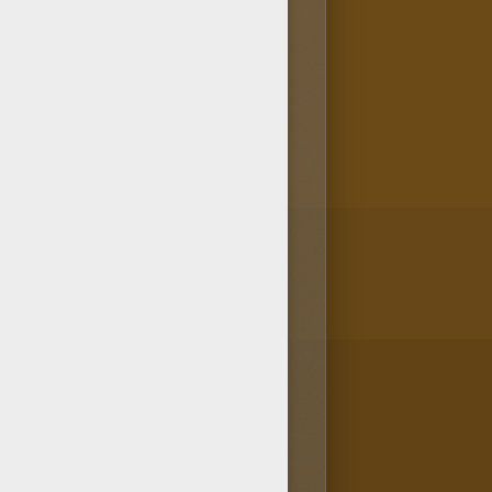
nné par l'équipe d'Hellokids
PAYS DES MERVEILLES. Si tu
 trouveras d'autres dans