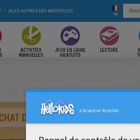
Y
ALICE AU PAYS DES MERVEILLES
S
ACTIVITES
JEUX EN LIGNE
LECTURE
V
S
MANUELLES
GRATUITS
T
S
CHAT DE ALICE AU PAYS DES MERVE