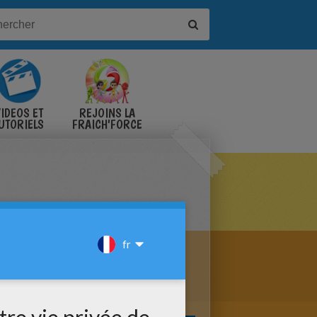
IDÉOS ET
REJOINS LA
UTORIELS
FRAICH'FORCE
ILLES