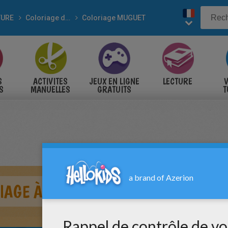
TURE
Coloriage de fleurs
Coloriage MUGUET
S
ACTIVITES
JEUX EN LIGNE
LECTURE
V
S
MANUELLES
GRATUITS
T
S
IAGE À IMPRIMER