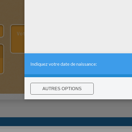
:
support@hellokids.com
|
Conditions
|
Cookies
|
Paramètres de c