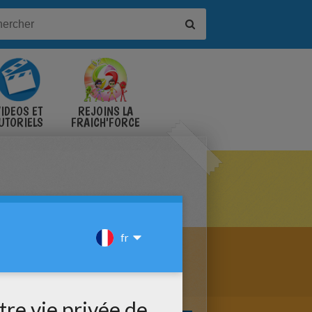
IDÉOS ET
REJOINS LA
UTORIELS
FRAICH'FORCE