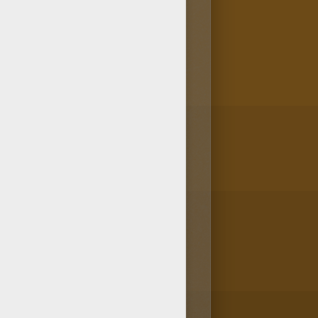
rents ou à tes amis ! N'oublie
 la machine à colorier