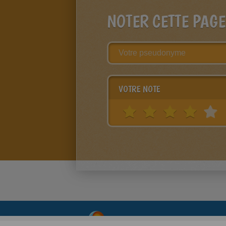
NOTER CETTE PAGE
VOTRE NOTE
About
|
Advertising
| Contact