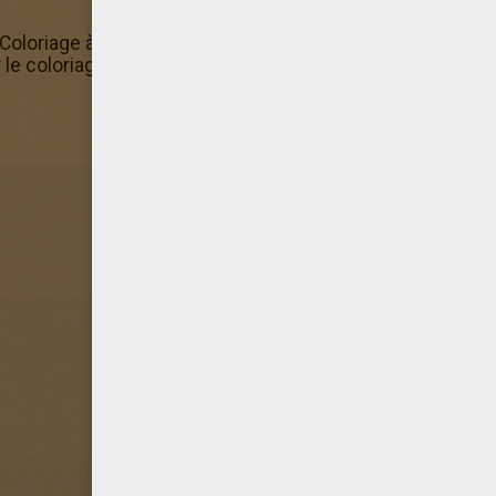
loriage à imprimer terminé, n'hésite pas à l'offir à tes pa
 le coloriage Muguet Coloriage à imprimer en ligne grâce à