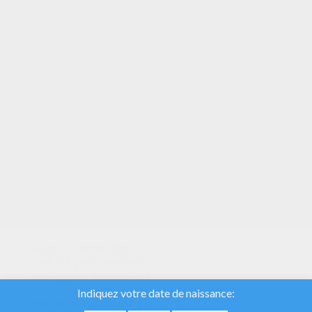
VOTRE NOTE
Nous utilisons des
cookies pour analyser
notre trafic et donner à
nos utilisateurs la
meilleure expérience