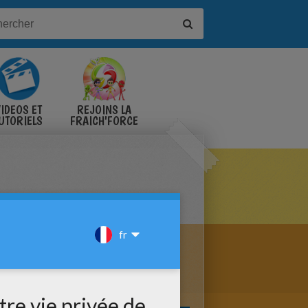
IDÉOS ET
REJOINS LA
UTORIELS
FRAICH'FORCE