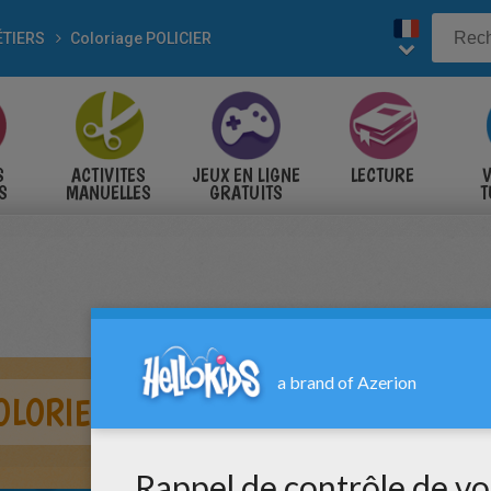
ÉTIERS
Coloriage POLICIER
S
ACTIVITES
JEUX EN LIGNE
LECTURE
V
S
MANUELLES
GRATUITS
T
S
OLORIER