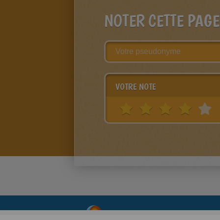
NOTER CETTE PAGE
VOTRE NOTE
About
|
Advertising
| Contact