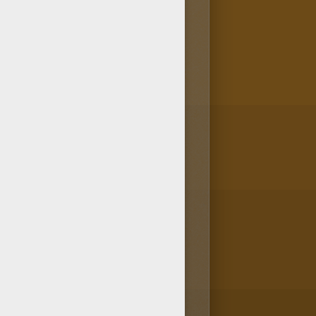
coloriage BRIGADIER à colorier