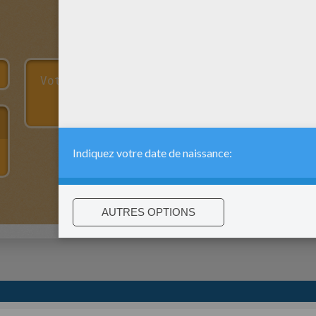
:
support@hellokids.com
|
Conditions
|
Cookies
|
Paramètres de c