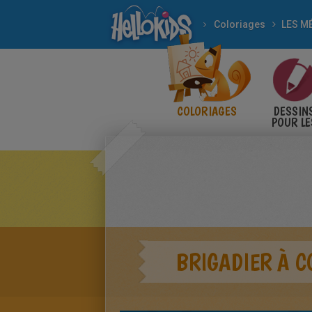
Coloriages
LES M
COLORIAGES
DESSIN
POUR LE
ENFANT
BRIGADIER À C