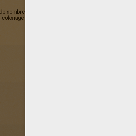
 de nombreux coloriage BRIGADIER à colorier gratuits. Le 
e coloriage où tu en trouveras plein d'autres gratuits!