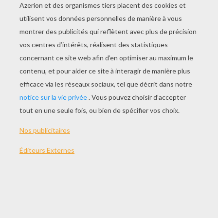
c'était une mansarde à une seule petite fenêtre,
devant laquelle pendait une vieille et mauvaise
cage, qui n'avait même pas un vrai godet, en
place se trouvait un goulot de bouteille
renversé, et fermé par un bouchon, pour retenir
l'eau que venait boire un gentil canari. Sans
avoir l'air de s'occuper de sa misérable
installation, le petit oiseau sautait gaiement de
bâton en bâton et fredonnait les airs les plus
joyeux.
- Oui, tu peux chanter, toi, dit le goulot. C'est-à-
dire il ne le dit pas tout haut, vu qu'il ne savait
pas plus parler que tout autre goulot, mais il le
pensait tout bas, comme quand nous autres
humains nous nous parlons à nous- mêmes.
- Rien ne t'empêche de chanter, reprit-il. Tu as
conservé tes membres entiers. Mais je voudrais