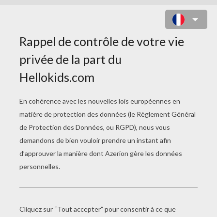
LE GOULOT DE LA BOUTEILLE
PAGE 4 / 5
-
Voilà une singulière façon de voyager, se dit
la bouteille, elle a cet avantage qu'on n'a pas au
milieu de l'atmosphère à craindre de choc. Des
milliers de gens tendaient le cou pour suivre le
ballon des yeux, la vieille fille entre autres, elle
était à la fenêtre de sa mansarde, où pendait la
cage d'un petit serin qui n'avait pas alors encore