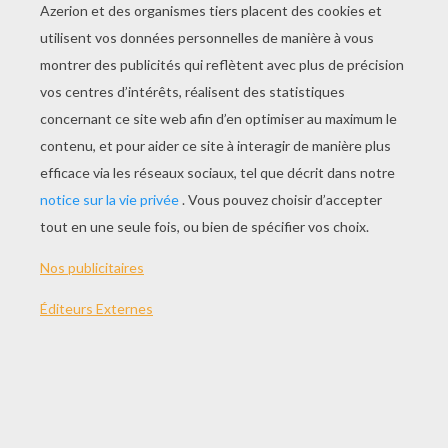
de godet et devait se contenter d'une soucoupe
ébréchée. En se penchant en avant pour
regarder le ballon, elle posa un peu de côté,
pour ne pas le renverser, un pot de myrte qui
faisait l'unique ornement de sa fenêtre et de
toute la chambrette. Elle vit tout le spectacle,
l'aéronaute qui plaça le pauvre lapin dans le
parachute et le laissa descendre, puis se mit à se
verser des rasades pour les boire à la santé des
spectateurs et enfin lança la bouteille en l'air,
sans réfléchir qu'elle pourrait bien tomber sur la
tête du plus honnête homme. La bouteille non
plus n'eut pas le temps de réfléchir comme elle
l'aurait voulu sur l'honneur qui lui était échu de
dominer de si haut la ville, ses clochers et la
foule assemblée. Elle se mit à dégringoler faisant
des cabrioles, cette course folle en pleine liberté
lui semblait le comble du bonheur, qu'elle était
fière de voir longues-vues et télescopes braqués