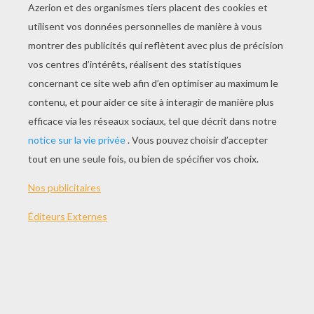
Place de l'auteur dans la société de son époque.
Livres principaux, année de publication du livre,
réaction des lecteurs etc.
UN RÉSUMÉ DU LIVRE DE QUELQUES
LIGNES (10 À 15)
Inutile de raconter les détails.
Relève les passages importants du livre pour
écrire ton résumé.
N'interprète pas et ne juge pas ce que tu as lu.
DÉTERMINE LE SUJET DU LIVRE, SON
THÈME PRINCIPAL
Exemple de sujet : Madame Bovary, de Gustave
Flaubert : le roman raconte la vie d'Emma et de
Charles Bovary, un couple de bourgeois. Emma
commettra un adultère puis se suicidera.