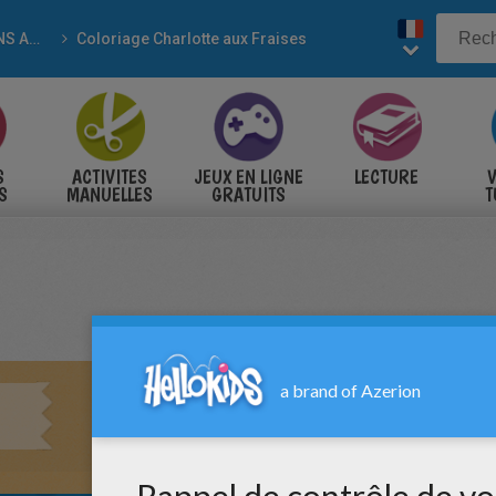
DESSINS ANIMÉS
Coloriage Charlotte aux Fraises
S
ACTIVITES
JEUX EN LIGNE
LECTURE
V
S
MANUELLES
GRATUITS
T
S