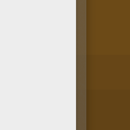
écouvrir Hellokids ainsi que
 Coloriage de Charlotte aux
ns la catégorie Coloriage