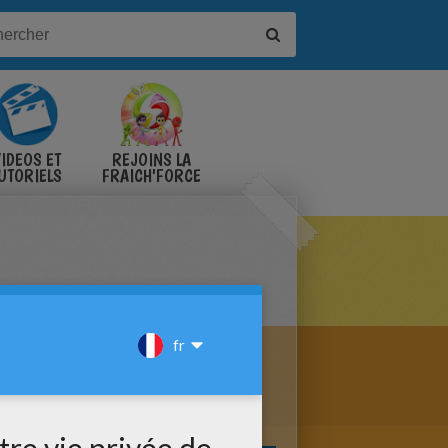
IDÉOS ET
REJOINS LA
UTORIELS
FRAICH'FORCE