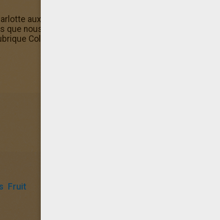
arlotte aux fraises Jus de fruits, propose à tes amis de d
s que nous te proposons. En ce moment il y a de superbes
ubrique Coloriage de Charlotte aux fraises. Va-vite voir da
s
Fruit