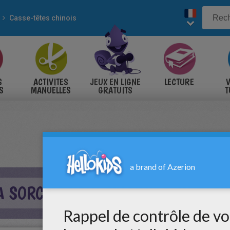
Casse-têtes chinois
S
ACTIVITES
JEUX EN LIGNE
LECTURE
V
S
MANUELLES
GRATUITS
T
S
A SORCIÈRE QUI S'HABILLE EN BLEU