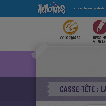
jeux en ligne gratuits
COLORIAGES
DESSIN
POUR LE
ENFANT
CASSE-TÊTE : L