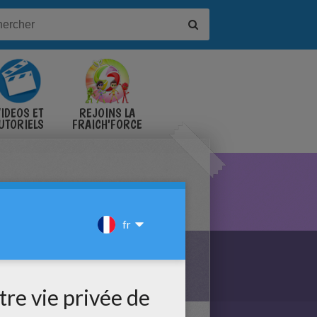
IDÉOS ET
REJOINS LA
UTORIELS
FRAICH'FORCE