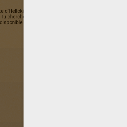
ite d'Hellokids et colorie ce coloriage Barbie Coloriage de
 Tu cherches des coloriage Barbie gratuits à faire en ligne
 disponible directement dans la machine à colorier.