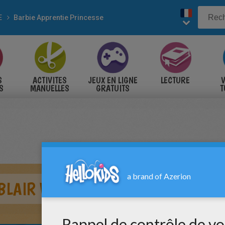
E
Barbie Apprentie Princesse
S
ACTIVITES
JEUX EN LIGNE
LECTURE
V
S
MANUELLES
GRATUITS
T
S
BLAIR WILLOWS