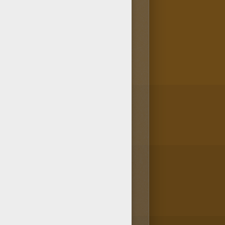
 Blair Willows directement sur
 ? Ce coloriage Barbie