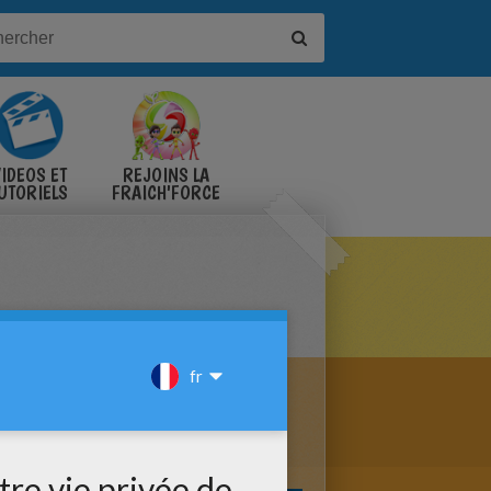
IDÉOS ET
REJOINS LA
UTORIELS
FRAICH'FORCE