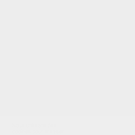
VOTRE NOTE
Nous utilisons des
cookies pour analyser