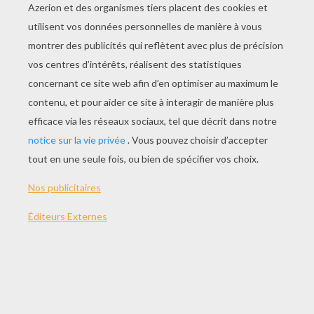
Lancement des Skylanders Giants le 20
Octobre !
Découvre le film Astérix et Obélix : Au
service de sa Majesté en avant-première
dans ta ville !
THÈMES:
Les Croods