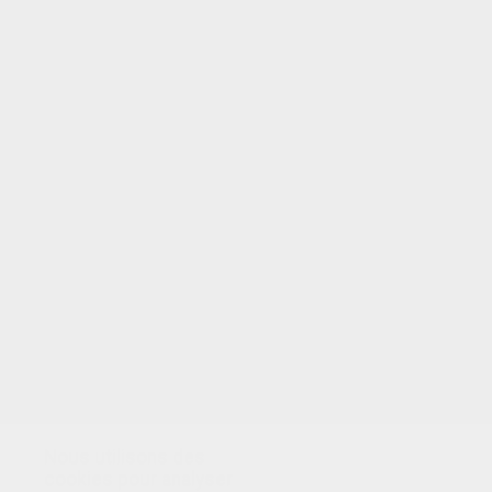
VOTRE NOTE
Nous utilisons des
cookies pour analyser