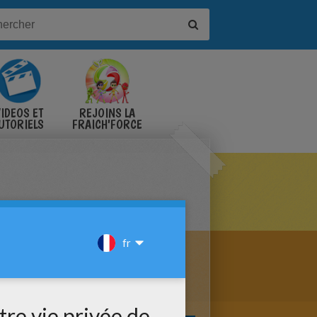
IDÉOS ET
REJOINS LA
UTORIELS
FRAICH'FORCE