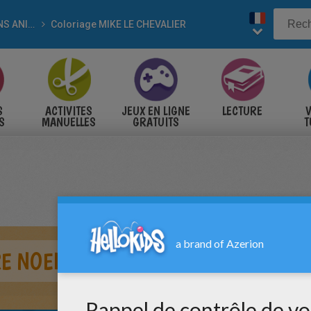
DESSINS ANIMÉS
Coloriage MIKE LE CHEVALIER
S
ACTIVITES
JEUX EN LIGNE
LECTURE
V
S
MANUELLES
GRATUITS
T
S
E NOEL