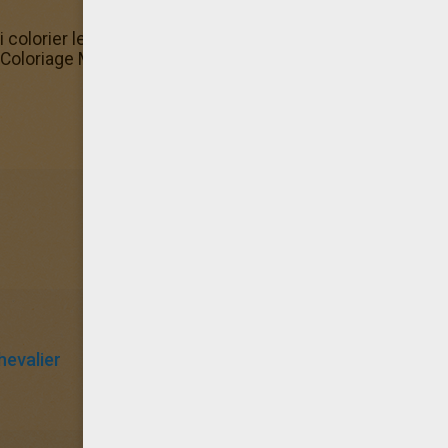
 colorier le coloriage PERE NOEL en ligne grâce à la machi
 Coloriage MIKE LE CHEVALIER. Le coloriage PERE NOEL es
hevalier