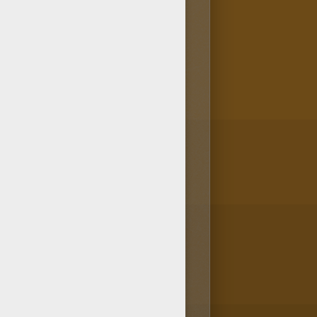
ne à colorier Tu es
t un des coloriages préférés