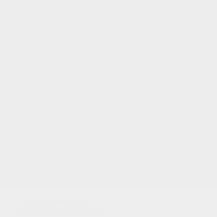
VOTRE NOTE
Nous utilisons des
cookies pour analyser