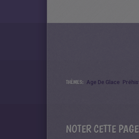
THÈMES:
Age De Glace
Préhis
NOTER CETTE PAGE