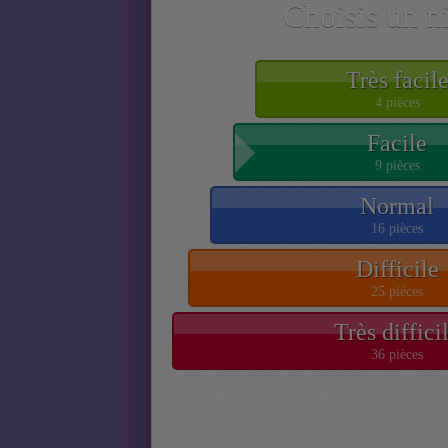
Choisis un n
Très facil
4 pièces
Facile
9 pièces
Normal
16 pièces
Difficile
25 pièces
Très diffici
36 pièces