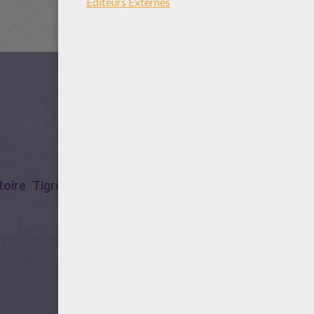
toire
Tigre