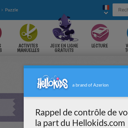
Puzzle
S
ACTIVITES
JEUX EN LIGNE
LECTURE
V
S
MANUELLES
GRATUITS
T
S