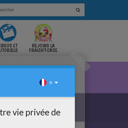
IDÉOS ET
REJOINS LA
UTORIELS
FRAICH'FORCE