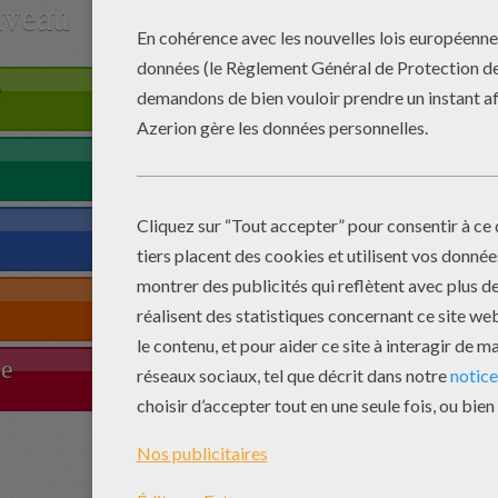
iveau
e
le
Com