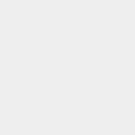
VOTRE NOTE
Nous utilisons des
cookies pour analyser