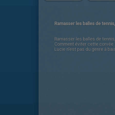
Ramasser les balles de tennis
Ramasser les balles de tennis,
Comment éviter cette corvée ? 
Lucie n'est pas du genre à bai