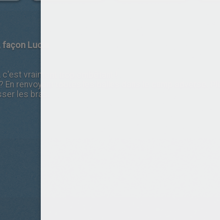
, façon Lucie
 c'est vraiment trop embêtant !
En renvoyant toutes les balles dans le camp adverse. Plus 
sser les bras.