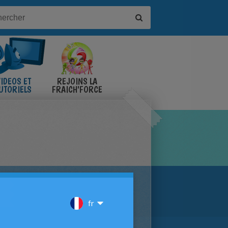
IDÉOS ET
REJOINS LA
UTORIELS
FRAICH'FORCE