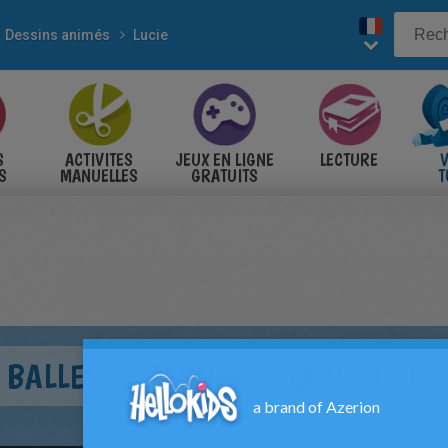
Dessins animés
Lucie
S
ACTIVITES
JEUX EN LIGNE
LECTURE
V
S
MANUELLES
GRATUITS
T
S
BALLES DE TENNIS, FAÇON LUCIE