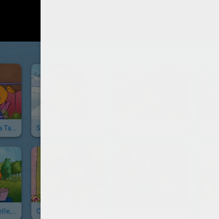
Débarrasser La Table, Façon Lucie
Skier, Façon Lucie
Animer Des Marionnettes, Façon Lucie
Faire La Vaisselle, Façon Lucie
Coller Des Timbres, Façon Lucie
Répéter La Même Chose, Façon Lucie