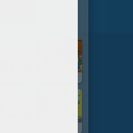
Pêcher, Façon Lucie
Etendre Le Linge, Façon Lucie
Attraper Des Papillons, Façon Lucie
Battre Un Tapis, Façon Lucie