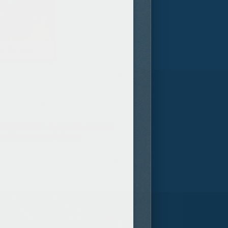
mi De Trop
la coqueluche du lycée. Devant
'est pas question que