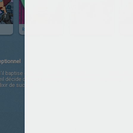
Ridicule
Super Noël
Un A
eptionnel
il baptise «l'eau de Corneil». Bernie l'essaye et devient 
il décide de commercialiser son parfum. Pour Bernie il n
lixir de succès !