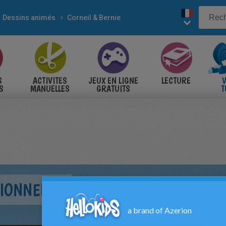
Dessins animés
Corneil & Bernie
S
ACTIVITES
JEUX EN LIGNE
LECTURE
V
S
MANUELLES
GRATUITS
T
S
TIONNEL