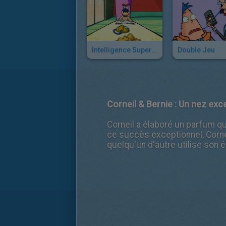
Intelligence Superficielle
Double Jeu
Corneil & Bernie : Un nez exc
Corneil a élaboré un parfum qu'
ce succès exceptionnel, Corne
quelqu'un d'autre utilise son é