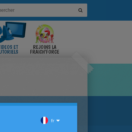
IDÉOS ET
REJOINS LA
UTORIELS
FRAICH'FORCE