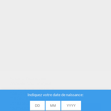
VOTRE NOTE
Nous utilisons des
cookies pour analyser
notre trafic et donner à
nos utilisateurs la
meilleure expérience
utilisateur. Nous
fournissons également
ACCORD