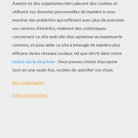
90 min
année
2012 (Espagne)
Synopsis
Suite à un quiproquo, Tad, un ouvrier qui rêve
d'être archéologue, est confondu avec un
célèbre scientifique et envoyé en expédition au
Pérou. Avec l'aide de son fidèle chien, un
perroquet débrouillard, un professeur courageux
et sa charmante fille, Tad se lance dans une
aventure périlleuse pour sauver une cité perdue.
Réalisé par
Enrique Gato
Acteurs principaux
Meritxell Ané, Óscar Barberán, Fiona Glascott,