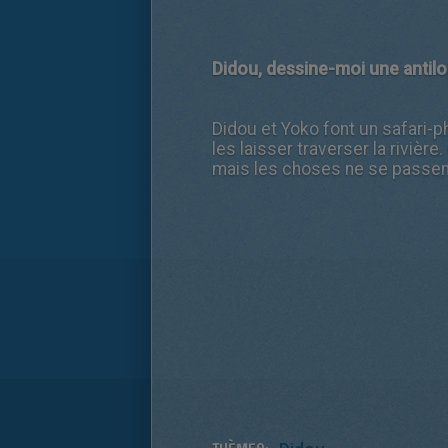
Didou, dessine-moi une antil
Didou et Yoko font un safari-
les laisser traverser la rivièr
mais les choses ne se passe