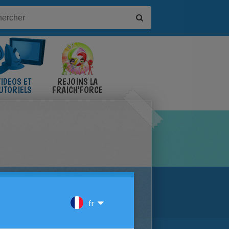
IDÉOS ET
REJOINS LA
UTORIELS
FRAICH'FORCE