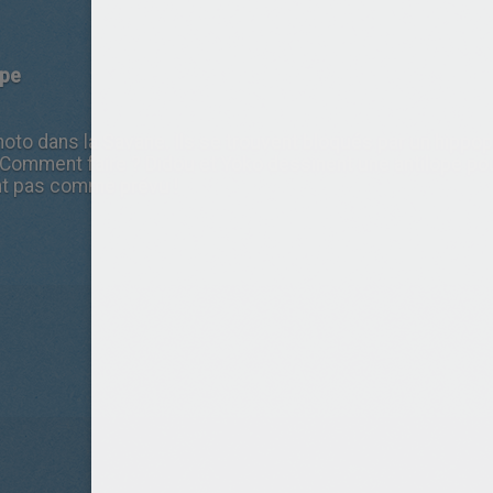
ope
photo dans la Savane. Ils se trouvent bloqués par un hipp
e. Comment faire ? Didou et Yoko dessinent une antilope pou
nt pas comme prévu !