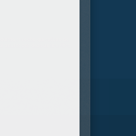
opotame revêche qui refuse de
r sauter par-dessus la rivière,