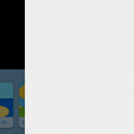
Didou, Dessine-Moi Un Requin
Didou, Dessine-Moi Une Voiture De Police
Didou, Dessine-Moi Une Pelleteuse