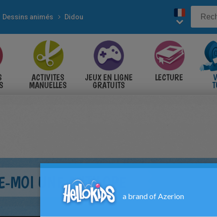
Dessins animés
Didou
S
ACTIVITES
JEUX EN LIGNE
LECTURE
V
S
MANUELLES
GRATUITS
T
S
E-MOI UNE ANTILOPE