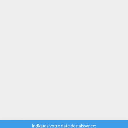
VOTRE NOTE
Nous utilisons des
cookies pour analyser
notre trafic et donner à
nos utilisateurs la