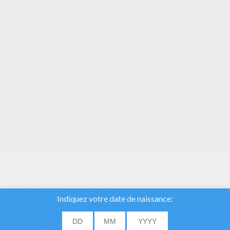
VOTRE NOTE
Nous utilisons des
cookies pour analyser
notre trafic et donner à
nos utilisateurs la
meilleure expérience
utilisateur. Nous
fournissons également
ACCORD