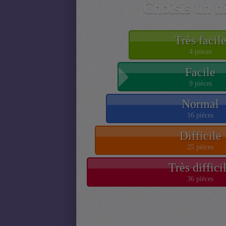
Choisis un n
Très facil
4 pièces
Facile
9 pièces
Normal
16 pièces
Difficile
25 pièces
Très diffici
36 pièces