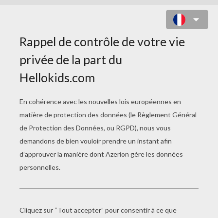
De Mélanie :
Qu'est-ce qui n'a ni pattes, ni ailes,
ni yeux, ni mains, qui ne rampe pas,
qui ne nage pas, mais qui s'enfuit
dès qu'on le touche ?
réponse: un savon de Marseille.
de Alexandre :
Pourquoi Robin des bois ne vole que
les riches ?
Parce que les pauvres n'ont pas
d'argent !