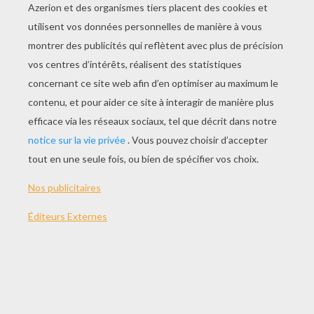
De Gautier :
J'ai trois bras, cinq jambes et je suis
le plus rapide au monde, qui suis-je ?
- Un menteur.
De Sphinx :
Qu'est-ce qui a quatre pattes le
matin, deux le midi et trois le soir ?
- L'homme
(à quatre pattes le bébé le matin de
sa vie, et trois pour le vieillard avec
une canne au soir de la vie.)