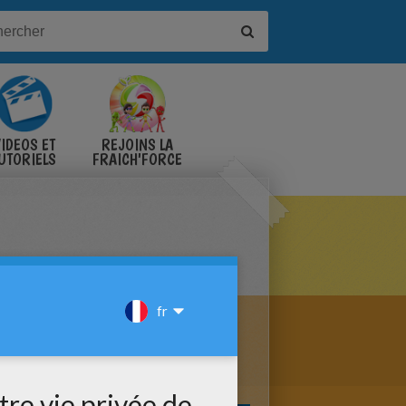
IDÉOS ET
REJOINS LA
UTORIELS
FRAICH'FORCE