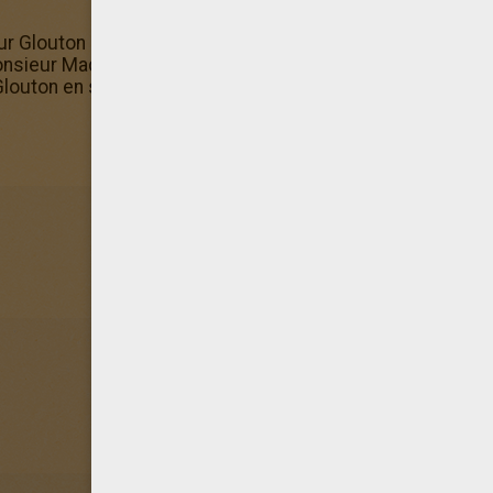
r Glouton en squelette terminé, n'hésite pas à en imprime
ieur Madame Hellokids te propose des coloriages. Parmi
Glouton en squelette.