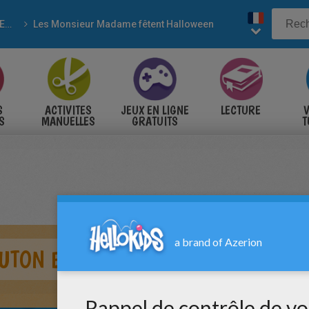
MONSIEUR MADAME
Les Monsieur Madame fêtent Halloween
S
ACTIVITES
JEUX EN LIGNE
LECTURE
V
S
MANUELLES
GRATUITS
T
S
UTON EN SQUELETTE