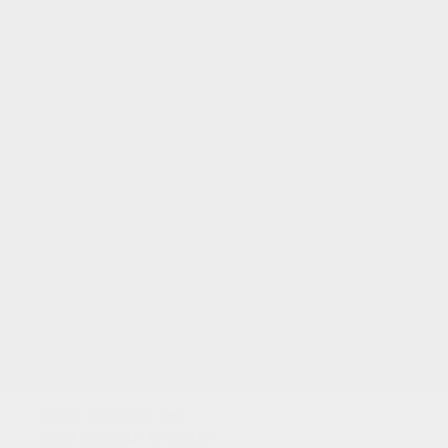
VOTRE NOTE
Nous utilisons des
cookies pour analyser