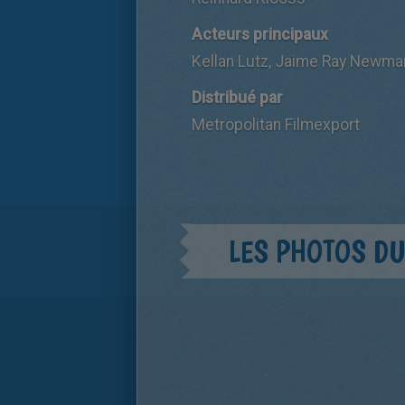
Acteurs principaux
Kellan Lutz, Jaime Ray Newman
Distribué par
Metropolitan Filmexport
LES PHOTOS DU