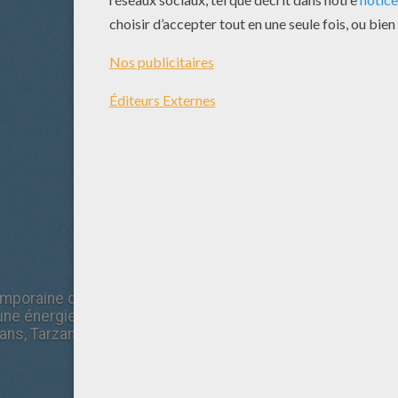
mporaine du héros légendaire : au cœur de l'Afrique, Jo
une énergie colossale. En essayant de prélever un échanti
ns, Tarzan, survivra. Perdu au milieu de la jungle, il est rec