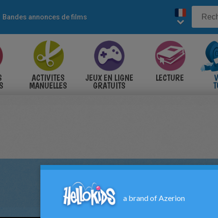
Bandes annonces de films
S
ACTIVITES
JEUX EN LIGNE
LECTURE
V
S
MANUELLES
GRATUITS
T
S