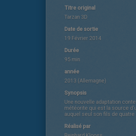
Titre original
Tarzan 3D
Date de sortie
19 Février 2014
Durée
95 min
année
2013 (Allemagne)
Synopsis
Une nouvelle adaptation conte
météorite qui est la source d'
auquel seul son fils de quatre a
Réalisé par
Reinhard Klooss