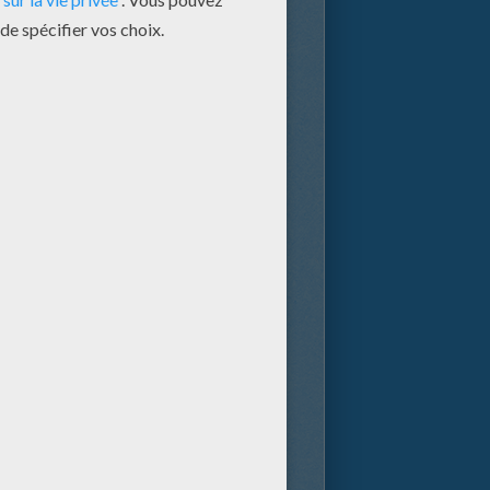
hn Greystoke découvre une
llon, il provoque un cataclysme
ueilli par des gorilles.