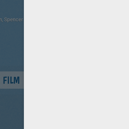
, Spencer Locke, Robert Capron, Mark Deklin
 FILM