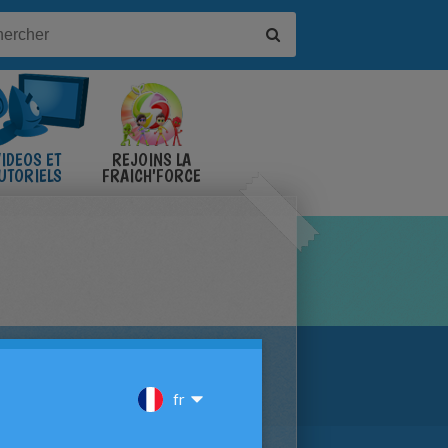
IDÉOS ET
REJOINS LA
UTORIELS
FRAICH'FORCE