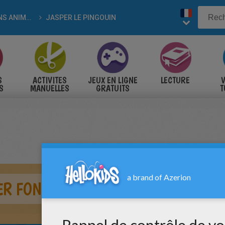
DESSINS ANIMÉS
JASPER LE PINGOUIN
S
ACTIVITES
JEUX EN LIGNE
LECTURE
V
S
MANUELLES
GRATUITS
T
S
R FONT DU PATIN À GLACE