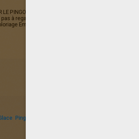
R LE PINGOUIN contient d'autres coloriages comme le col
te pas à regarder et imprimer ceux qui te plaisent le plus.
 coloriage Emma et Jasper font du patin à glace est disponi
Glace
Pingouin