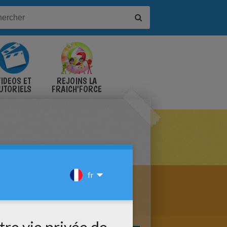
IDÉOS ET
REJOINS LA
UTORIELS
FRAICH'FORCE