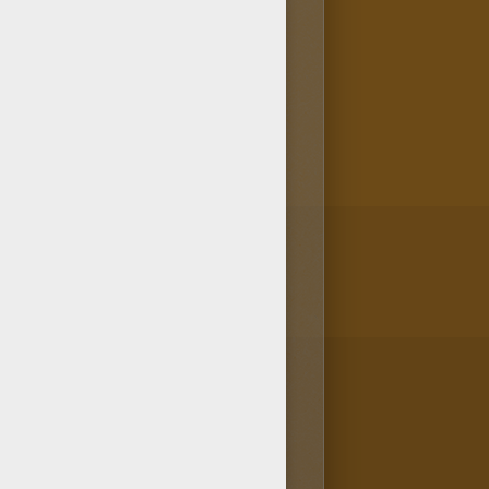
oriage Emma et Jasper font
 Tu cherches des coloriage
ble directement dans la