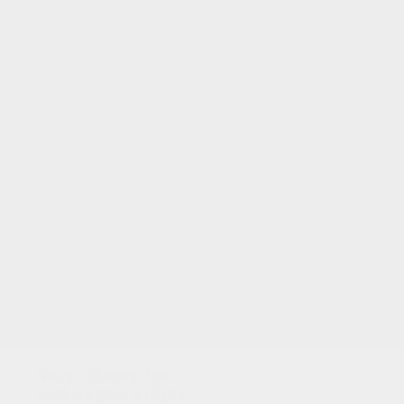
VOTRE NOTE
Nous utilisons des
cookies pour analyser