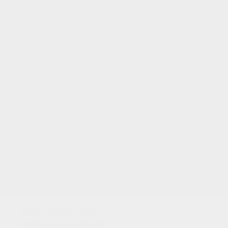
VOTRE NOTE
Nous utilisons des
cookies pour analyser