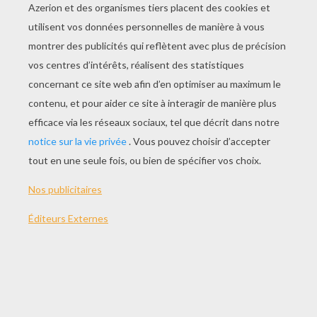
Avec
Classic Whiteboard,
retrouvez l'esprit de la
classe d'école et le fameux tableau blanc classique
sur votre ordinateur. Les Petits et plus grands peuvent
écrire et dessiner à volonté avec des feutres de
différentes couleurs : rouge, vert, bleu et noir. Une
gomme, eraser en anglais, est également incluse.
Notez qu'il est possible de saisir du texte avec votre
clavier. Nous adorons cet outil simple et efficace. Les
enfants vont être ravis. Leurs créations sont
automatiquement enregistrées lors de la fermeture du
logiciel.
Télécharger Classic Whiteboard
THÈMES:
Logiciel
VOS COMMENTAIRES