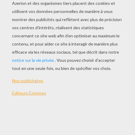
On a tous dans nos maisons, une boîte ou un
endroit où on accumule des boutons. Réels
trésors pour les créations uniques, car les
boutons
sont comme nos personnalités :
personne n'a les mêmes, alors permettez vous
de choisir et d'utiliser ceux qui vous plaisent
pour créer des
colliers
à votre image. Quoi de
plus beau comme
cadeau
qu'un joli collier
personnalisé. A offrir ou à garder, ce tutoriel
vous permettra de réaliser un bijou simple et
original.