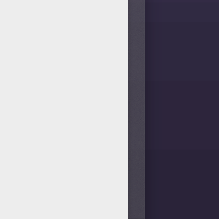
4
vote(s) - Note moyenne
4
/
5