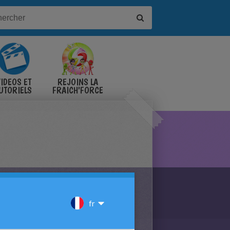
IDÉOS ET
REJOINS LA
UTORIELS
FRAICH'FORCE