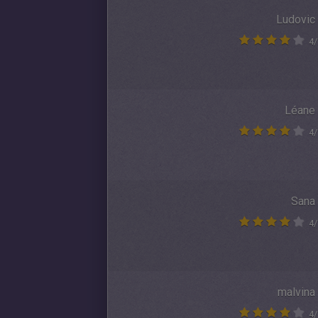
Ludovic
4
/
Léane
4
/
Sana
4
/
malvina
4
/