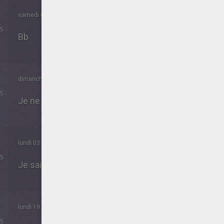
samedi 06 Juillet 2019 à 08h13
5
Bb
dimanche 20 Janvier 2019 à 13h45
5
Je ne connais pas Khumba!
lundi 03 Avril 2017 à 21h06
5
Je sais pas comment joué ?
lundi 19 Mai 2014 à 12h43
5