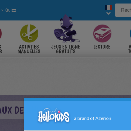
Quizz
S
ACTIVITES
JEUX EN LIGNE
LECTURE
V
S
MANUELLES
GRATUITS
T
S
FAUX DE KHUMBA