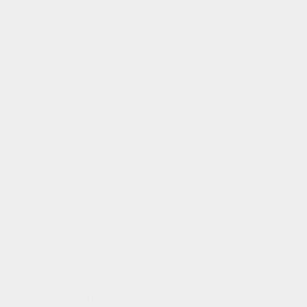
VOTRE NOTE
Nous utilisons des
cookies pour analyser