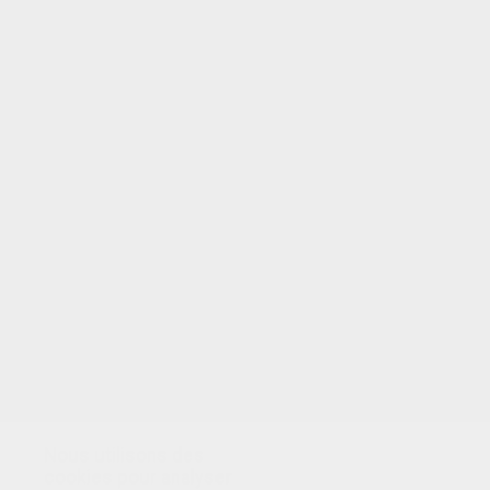
VOTRE NOTE
Nous utilisons des
cookies pour analyser