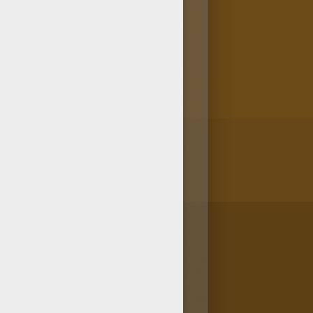
atuits et se trouvent tous dans
pose le coloriage Elvis à moto