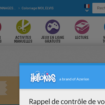
PERSONNAGES DE BD
Coloriage MOI, ELVIS
S
ACTIVITES
JEUX EN LIGNE
LECTURE
V
S
MANUELLES
GRATUITS
T
S