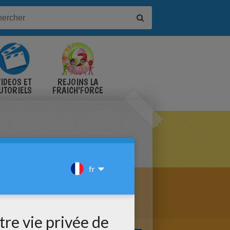
IDÉOS ET
REJOINS LA
UTORIELS
FRAICH'FORCE