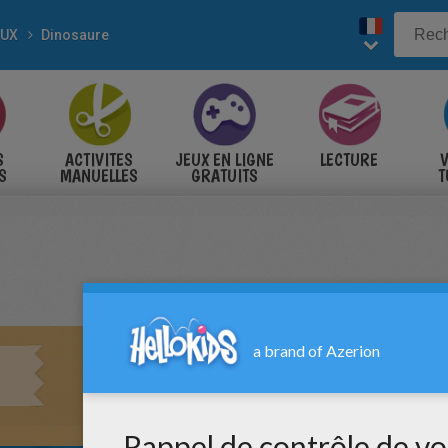
AUX
Dinosaure
S
ACTIVITES
JEUX EN LIGNE
LECTURE
V
S
MANUELLES
GRATUITS
T
S