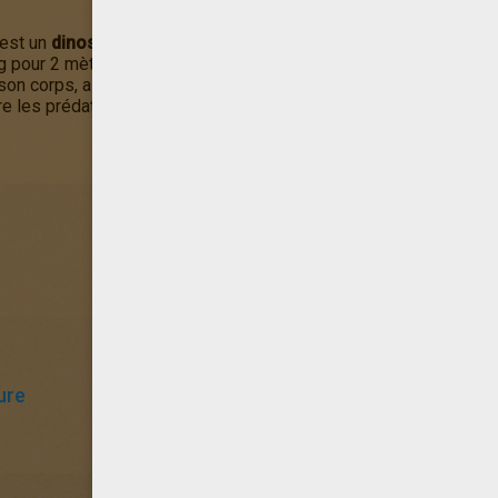
 est un
dinosaure
qui vivait durant le
Crétacé
, il y a environ 65 m
 pour 2 mètres de haut, et peser jusqu'à 7 tonnes. Cet herbivor
on corps, ainsi qu'une queue se terminant en massue. Cette derniè
 les prédateurs, c'était une arme redoutable.
ure