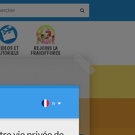
IDÉOS ET
REJOINS LA
UTORIELS
FRAICH'FORCE