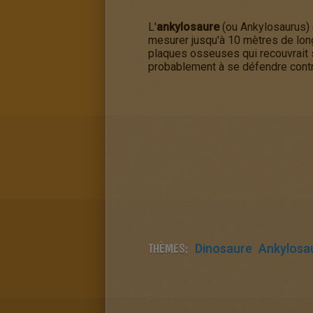
L'
ankylosaure
(ou
Ankylosaurus
)
mesurer jusqu'à 10 mètres de long
plaques osseuses qui recouvrait s
probablement à se défendre contre
THÈMES:
Dinosaure
Ankylosa