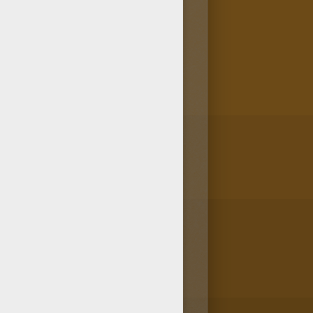
illions d'années. Il pouvait
e possédait une armure faite de
re, très lourde, lui servait