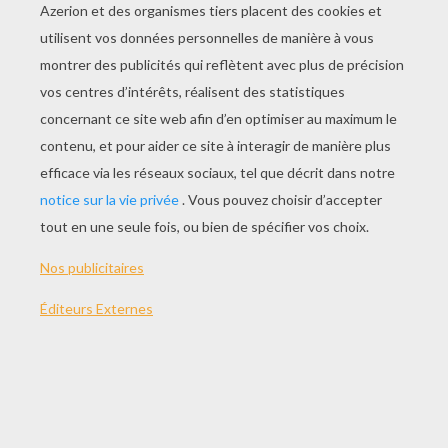
de star; où puiser conseils et astuces pour être
à l'aise en public, etc.
• Un carnet de 20 pages où compiler les
autographes de stars
• Un super micro enregistreur et amplificateur,
créé spécialement pour le coffret
• Une paire de lunettes de soleil tout à fait
tendance
100 pages
7 - 10 ans
Auteur / Editeur :
Mathilde Paris (Auteur)
Date de parution :
24 Octobre 2013
Prix public :
26.50 €