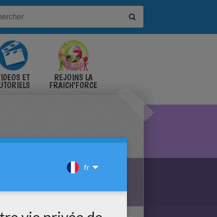
IDÉOS ET
REJOINS LA
UTORIELS
FRAICH'FORCE