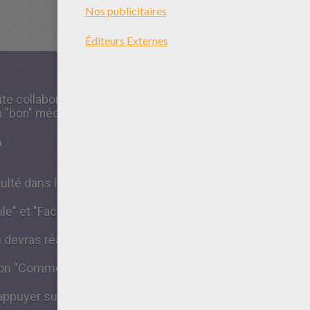
oite collaboration avec Peter Quill (Star-Lord) des
Gardiens
n "bon" méchant.
?
culté dans la première colonne.
le" et "Facile" il n'y a pas de contrainte de temps.
u devras réaliser le puzzle dans un temps limité !
ton "Commencer" pour démarrer ta partie.
ppuyer sur le bouton d'aide ("?") pour revoir le modèle à r