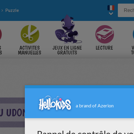
Puzzle
S
ACTIVITES
JEUX EN LIGNE
LECTURE
V
S
MANUELLES
GRATUITS
T
S
DU UDONTA