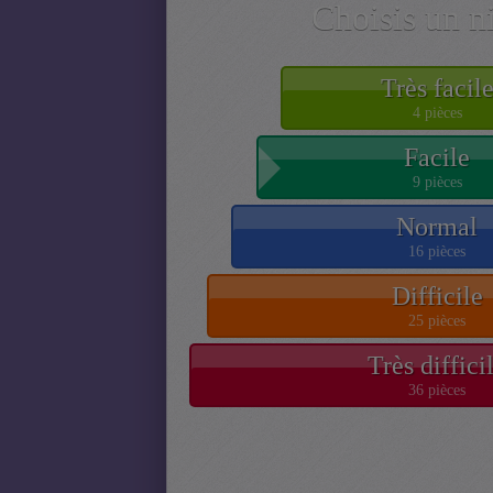
Choisis un n
Très facil
4 pièces
Facile
9 pièces
Normal
16 pièces
Difficile
25 pièces
Très diffici
36 pièces