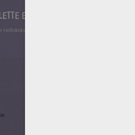
ETTE ET TÉLÉPHONE
 Hellokids sont compatibles sur toutes les tablettes et
ie