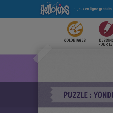
jeux en ligne gratuits
COLORIAGES
DESSIN
POUR LE
ENFANT
PUZZLE : YON