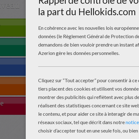
iveau
e
le
Com