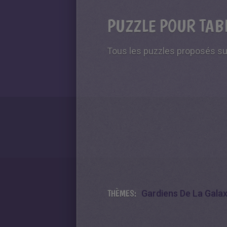
PUZZLE POUR TABL
Tous les puzzles proposés sur
THÈMES:
Gardiens De La Galax