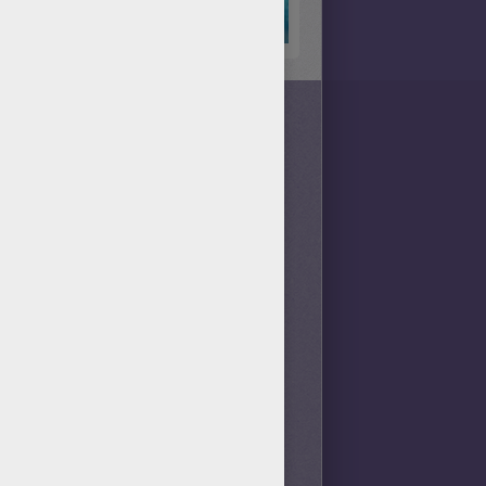
 de la Galaxie
; Yondu est à la
éaliser.