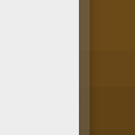
us, qui la considère comme sa
. Elle utilise son incroyable