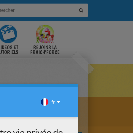
IDÉOS ET
REJOINS LA
UTORIELS
FRAICH'FORCE