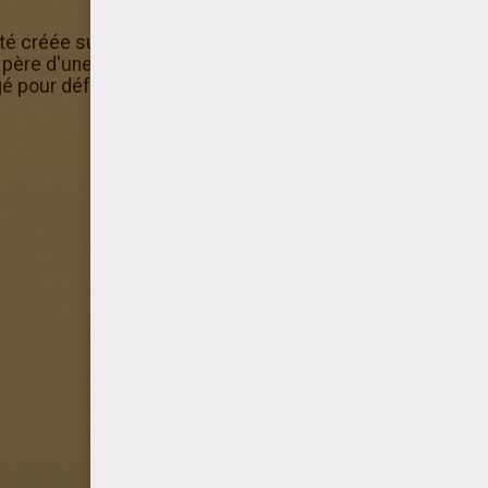
 été créée sur la Tech Island de Metallana par King Mercur
n père d'une attaque de Stormriders en les chassant de l'île
é pour défendre les
Skylands
.