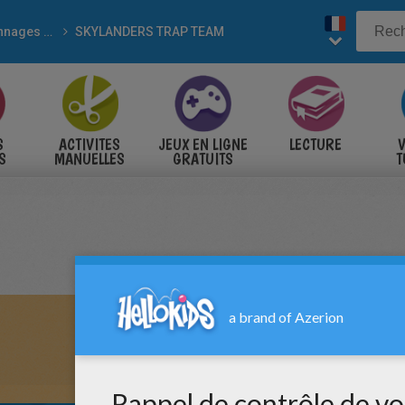
Personnages de jeux vidéo
SKYLANDERS TRAP TEAM
S
ACTIVITES
JEUX EN LIGNE
LECTURE
V
S
MANUELLES
GRATUITS
T
S