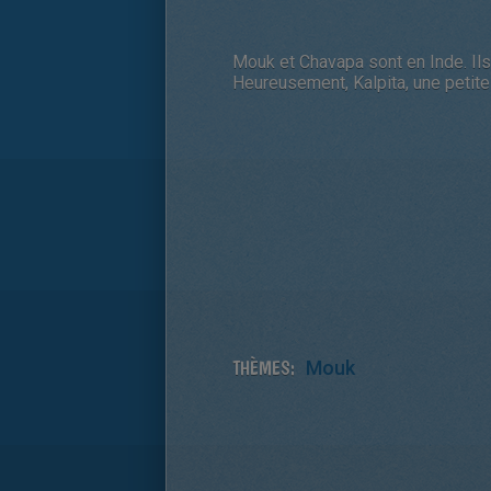
Mouk et Chavapa sont en Inde. Ils
Heureusement, Kalpita, une petite i
THÈMES:
Mouk