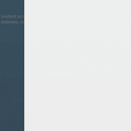
 veulent assister à la célèbre fête de Holi mais ne savent pas e
ndienne, va les guider...