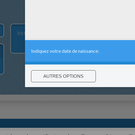
:
support@hellokids.com
|
Conditions
|
Cookies
|
Paramètres de c