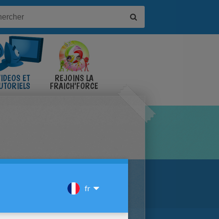
IDÉOS ET
REJOINS LA
UTORIELS
FRAICH'FORCE