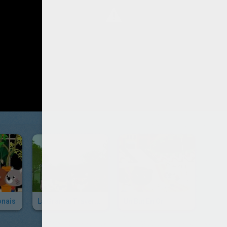
onais
La Grande Traversée
Un But En Or