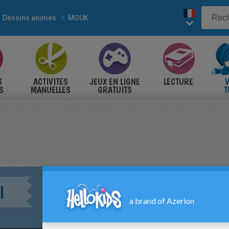
Dessins animés
MOUK
S
ACTIVITES
JEUX EN LIGNE
LECTURE
V
S
MANUELLES
GRATUITS
T
S
I